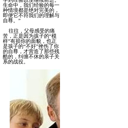
学到经验以便继续前进。
生命中，我们经验的每一
种情境都是绝对完美的，
即便它不符我们的理解与
自尊。”
往往，父母感受的痛
苦，正是因为孩子的“模
样”有损你的面貌，也正
是孩子的“不好”挫伤了你
的自尊，才营造了那些残
酷的，纠缠不休的亲子关
系的战役。