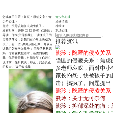
您现在的位置：
首页
>
原创文章
>
青
青少年心理
少年心理
>
婚姻情感
熊玲：父母该如何去读懂孩子？
神经症
发布时间：2019-02-12 10:07 点击数：
职场心理
导读：
作为 父母的我们，读懂孩子的
需要的前提，是我们在心里上先成为
推荐资讯
孩子。有一位9岁男孩的心声，可以告
诉我们怎样学做孩子： 亲爱的爸爸妈
熊玲：隐匿的侵凌关系
妈，你若在我犯错时，温柔的触摸
我；你若看着我，对我微笑；你若在
隐匿的侵凌关系：焦虑
说话前，先听我说；那么，我会真正
多老师哀叹，面对中小学
的长大。 孩子敌视我
家长抱怨，快被孩子的
击）搞疯了。问题提出
熊玲：隐匿的侵凌关系
熊玲：关于无可奈何
熊玲：抑郁深处的痛：