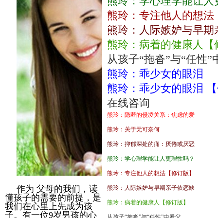
熊玲：学心理学能让人
熊玲：专注他人的想法
熊玲：人际嫉妒与早期
熊玲：病着的健康人【
从孩子“拖沓”与“任性”
熊玲：乖少女的眼泪
熊玲：乖少女的眼泪 
在线咨询
熊玲：隐匿的侵凌关系：焦虑的爱
熊玲：关于无可奈何
熊玲：抑郁深处的痛：厌倦或厌恶
熊玲：学心理学能让人更理性吗？
熊玲：专注他人的想法【修订版】
作为 父母的我们，读
熊玲：人际嫉妒与早期亲子依恋缺
懂孩子的需要的前提，是
熊玲：病着的健康人【修订版】
我们在心里上先成为孩
子。有一位9岁男孩的心
从孩子“拖沓”与“任性”中看父