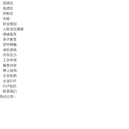
恐惧症
焦虑症
抑郁症
失眠
职业规划
人际交往困难
情绪疏导
亲子教育
厌学网瘾
成长烦恼
升学压力
工作环境
服务内容
网上咨询
分支机构
企业EAP
EAP知识
联系我们
热点公告：